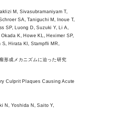
aklizi M, Sivasubramaniyam T,
chroer SA, Taniguchi M, Inoue T,
s SP, Luong D, Suzuki Y, Li A,
P, Okada K, Howe KL, Heximer SP,
S, Hirata KI, Stampfli MR,
脈瘤形成メカニズムに迫った研究
ry Culprit Plaques Causing Acute
i N, Yoshida N, Saito Y,