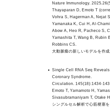
Nature Immunology. 2025.26(
Thayaparan D, Emoto T (corre
Vohra S, Hagerman A, Nejat S
Yamanaka K, Cui H, Al-Chami 
Abow A, Heo R, Pacheco S, Ch
Yamashita T, Wang B, Rubin B
Robbins CS.
大動脈瘤の新しいモデルを作成
Single Cell RNA Seq Reveals 
Coronary Syndrome.
Circulation. 145(18):1434-143
Emoto T, Yamamoto H, Yamashi
Sivasubramaniyam T, Otake H,
シングルセル解析で心筋梗塞を