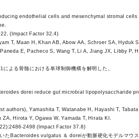
roducing endothelial cells and mesenchymal stromal cells
he.
22. (Impact Factor 32.4)
yam T, Maan H, Khan AB, Abow AA, Schroer SA, Hyduk SJ
, Paneda E, Pacheco S, Wang T, Li A, Jiang JX, Libby P,
F1による骨髄における単球制御機構を解明した。
eroides dorei reduce gut microbial lipopolysaccharide pr
st authors), Yamashita T, Watanabe H, Hayashi T, Tabata
n ZA, Hirota Y, Ogawa W, Yamada T, Hirata KI.
22):2486-2498 (Impact Factor 37.8)
acteroides vulgatus ＆ doreiが動脈硬化モ