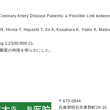
 Coronary Artery Disease Patients: a Possible Link betwe
 N, Hirota Y, Hayashi T, So A, Kasahara K, Yodoi K, Mat
ug 1;23(8):908-21.
菌叢の特徴を明らかにした。
〒673-0844
兵庫県明石市東野町29-10