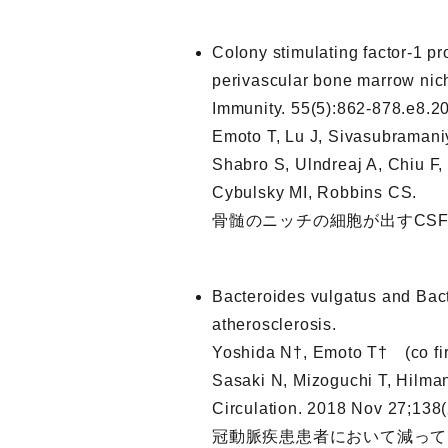
Colony stimulating factor-1 p
perivascular bone marrow nic
Immunity. 55(5):862-878.e8.20
Emoto T, Lu J, Sivasubramani
Shabro S, Ulndreaj A, Chiu F
Cybulsky MI, Robbins CS.
骨髄のニッチの細胞が出すCS
Bacteroides vulgatus and Bact
atherosclerosis.
Yoshida N†, Emoto T† (co fir
Sasaki N, Mizoguchi T, Hilma
Circulation. 2018 Nov 27;138(
冠動脈疾患患者において減っていたB