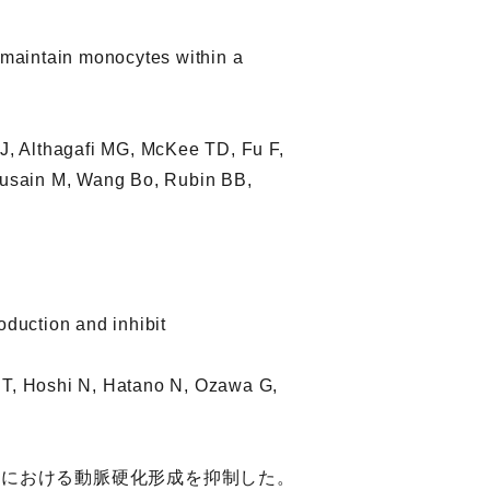
 maintain monocytes within a
, Althagafi MG, McKee TD, Fu F,
 Husain M, Wang Bo, Rubin BB,
oduction and inhibit
 T, Hoshi N, Hatano N, Ozawa G,
デルマウスにおける動脈硬化形成を抑制した。