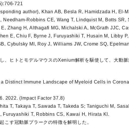
5):706-721
sponding author), Khan AB, Besla R, Hamidzada H, El-M
, Needham-Robbins CE, Wang T, Lindquist M, Botts SR, S
E, Zhang H, Althagafi MG, Michalski A, McGrath JJC, Cas
en E, Chiu F, Byrne J, Furuyashiki T, Husain M, Libby 
B, Cybulsky MI, Roy J, Williams JW, Crome SQ, Epelman 
し、ヒトとモデルマウスのXenium解析を駆使して、大動
a Distinct Immune Landscape of Myeloid Cells in Corona
6. 2022. (Impact Factor 37.8)
ta T, Takaya T, Sawada T, Takeda S; Taniguchi M, Sasak
 Furuyashiki T, Robbins CS, Kawai H, Hirata KI.
起こす冠動脈プラークの特徴を解明した。