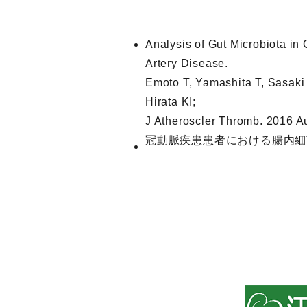
Analysis of Gut Microbiota in
Artery Disease.
Emoto T, Yamashita T, Sasaki
Hirata KI;
J Atheroscler Thromb. 2016 A
冠動脈疾患患者における腸内細